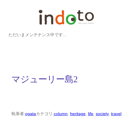
内
容
を
ただいまメンテナンス中です…
ス
キ
ッ
プ
マジューリー島2
執筆者:
ogata
カテゴリ:
column
, 
heritage
, 
life
, 
society
, 
travel