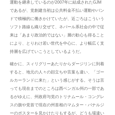
運動を継承しているのが2007年に結成されたGJM
であるが、党創建当初は公共料金不払い運動やバン
ドで積極的に働きかけていたが、近ごろはこういう
ソフト路線も織り交ぜて、ネパール系社会の中で従
来は「あまり政治的ではない」層の歓心も得ること
により、とりわけ若い世代を中心に、より幅広く支
持層を広げていこうとしているようだ。
確かに、スィリグリーあたりからダージリンに到着
すると、地元の人々の顔立ちや言葉も違い、「ゴー
ルカーランドに来た」という感じがする。そうは言
っても現在までのところは西ベンガル州の一部であ
るがゆえに、州政府与党のトリナムール・コングレ
スの旗や党首で現在の州首相のマムター・バナルジ
ーのポスターを見かけたりもするが、どうも場違い