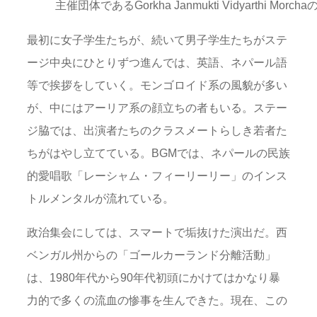
主催団体であるGorkha Janmukti Vidyarthi M
最初に女子学生たちが、続いて男子学生たちがステ
ージ中央にひとりずつ進んでは、英語、ネパール語
等で挨拶をしていく。モンゴロイド系の風貌が多い
が、中にはアーリア系の顔立ちの者もいる。ステー
ジ脇では、出演者たちのクラスメートらしき若者た
ちがはやし立てている。BGMでは、ネパールの民族
的愛唱歌「レーシャム・フィーリーリー」のインス
トルメンタルが流れている。
政治集会にしては、スマートで垢抜けた演出だ。西
ベンガル州からの「ゴールカーランド分離活動」
は、1980年代から90年代初頭にかけてはかなり暴
力的で多くの流血の惨事を生んできた。現在、この