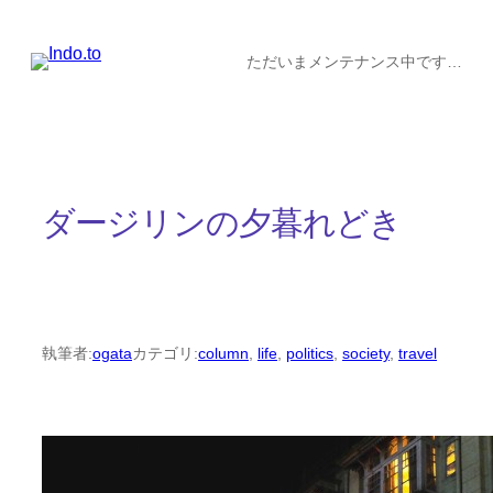
内
容
ただいまメンテナンス中です…
を
ス
キ
ッ
ダージリンの夕暮れどき
プ
執筆者:
ogata
カテゴリ:
column
, 
life
, 
politics
, 
society
, 
travel