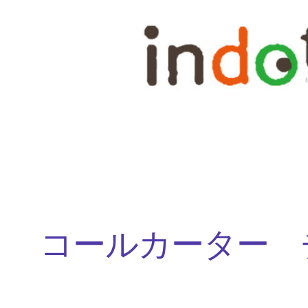
内
容
を
ス
キ
ッ
プ
コールカーター 