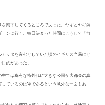
りを南下してくるところであった。ヤギとヤギ飼
ダーンに行く。毎日決まった時間にこうして「放
ルカッタを帝都としていた頃のイギリス当局にと
つ目的があった。
の中では稀有な桁外れに大きな公園が大都会の真
有しているのは軍であるという意外な一面もあ
ヤギたちの棲家は都心であったからだ。路地裏の