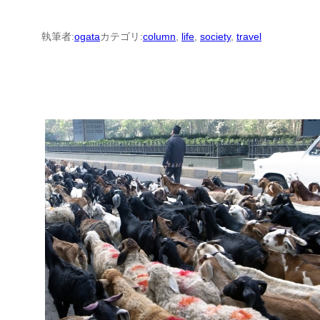
執筆者:
ogata
カテゴリ:
column
, 
life
, 
society
, 
travel