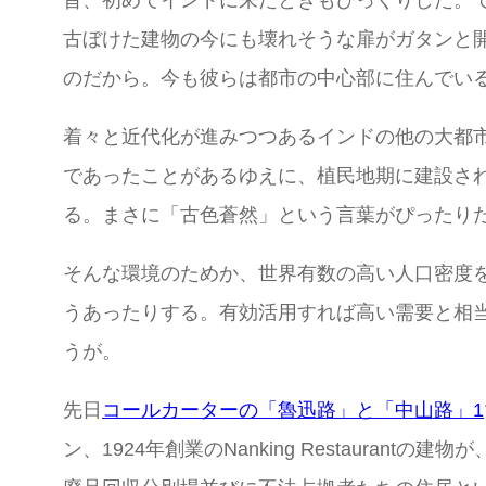
古ぼけた建物の今にも壊れそうな扉がガタンと
のだから。今も彼らは都市の中心部に住んでい
着々と近代化が進みつつあるインドの他の大都
であったことがあるゆえに、植民地期に建設さ
る。まさに「古色蒼然」という言葉がぴったり
そんな環境のためか、世界有数の高い人口密度
うあったりする。有効活用すれば高い需要と相
うが。
先日
コールカーターの「魯迅路」と「中山路」1
ン、1924年創業のNanking Restaur