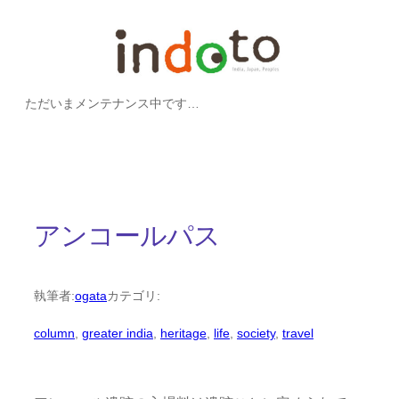
内
容
を
ただいまメンテナンス中です…
ス
キ
ッ
プ
アンコールパス
執筆者:
ogata
カテゴリ:
column
, 
greater india
, 
heritage
, 
life
, 
society
, 
travel