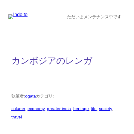
内
容
ただいまメンテナンス中です…
を
ス
キ
ッ
カンボジアのレンガ
プ
執筆者:
ogata
カテゴリ:
column
, 
economy
, 
greater india
, 
heritage
, 
life
, 
society
, 
travel