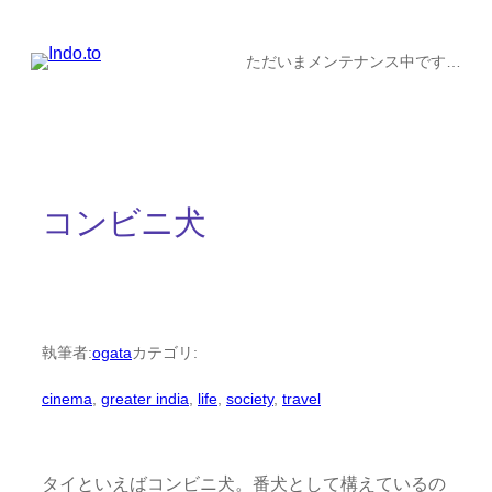
内
容
ただいまメンテナンス中です…
を
ス
キ
ッ
コンビニ犬
プ
執筆者:
ogata
カテゴリ:
cinema
, 
greater india
, 
life
, 
society
, 
travel
タイといえばコンビニ犬。番犬として構えているの