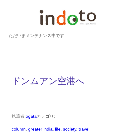
内
容
を
ただいまメンテナンス中です…
ス
キ
ッ
プ
ドンムアン空港へ
執筆者:
ogata
カテゴリ:
column
, 
greater india
, 
life
, 
society
, 
travel