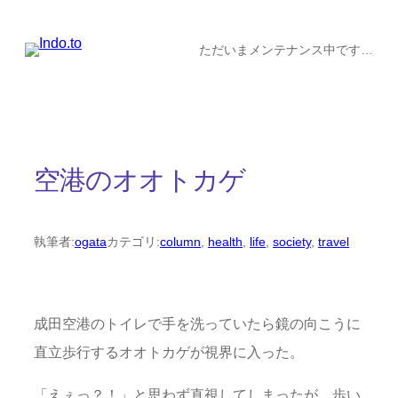
内
容
ただいまメンテナンス中です…
を
ス
キ
ッ
空港のオオトカゲ
プ
執筆者:
ogata
カテゴリ:
column
, 
health
, 
life
, 
society
, 
travel
成田空港のトイレで手を洗っていたら鏡の向こうに
直立歩行するオオトカゲが視界に入った。
「えぇっ？！」と思わず直視してしまったが、歩い