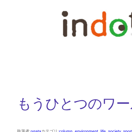
内
容
を
ス
キ
ッ
プ
もうひとつのワー
執筆者:
ogata
カテゴリ:
column
, 
environment
, 
life
, 
society
, 
spor