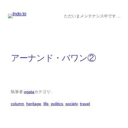
内
容
ただいまメンテナンス中です…
を
ス
キ
ッ
アーナンド・バワン②
プ
執筆者:
ogata
カテゴリ:
column
, 
heritage
, 
life
, 
politics
, 
society
, 
travel