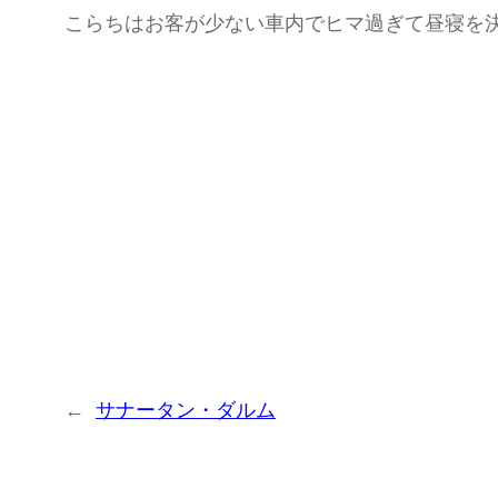
こらちはお客が少ない車内でヒマ過ぎて昼寝を
←
サナータン・ダルム