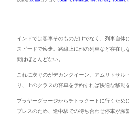
執筆者:
ogata
カテゴリ:
column
, 
heritage
, 
life
, 
railway
, 
society
, 
t
インドでは客車そのものだけでなく、列車自体
スピードで疾走。路線上に他の列車など存在し
間はほとんどない。
これに次ぐのがデカンクイーン、アムリトサル
り、上のクラスの客車を予約すれば快適な移動
プラヤーグラージからチトラクートに行くため
プレスのため、途中駅での待ち合わせ停車が頻