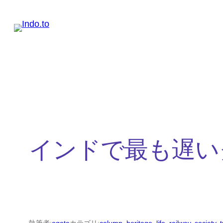
内
容
を
ス
キ
ッ
プ
インドで最も遅い