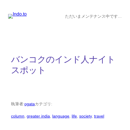
内
容
ただいまメンテナンス中です…
を
ス
キ
ッ
バンコクのインド人ナイト
プ
スポット
執筆者:
ogata
カテゴリ:
column
, 
greater india
, 
language
, 
life
, 
society
, 
travel