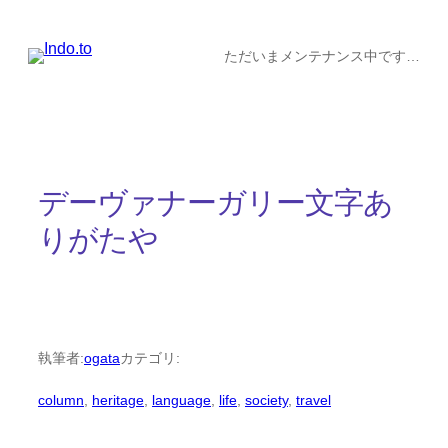
内
容
ただいまメンテナンス中です…
を
ス
キ
ッ
デーヴァナーガリー文字あ
プ
りがたや
執筆者:
ogata
カテゴリ:
column
, 
heritage
, 
language
, 
life
, 
society
, 
travel