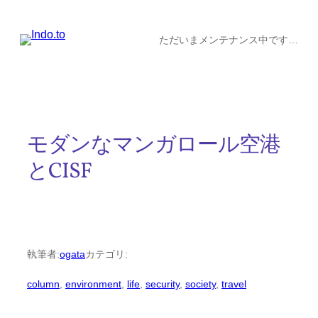
内
容
ただいまメンテナンス中です…
を
ス
キ
ッ
モダンなマンガロール空港
プ
とCISF
執筆者:
ogata
カテゴリ:
column
, 
environment
, 
life
, 
security
, 
society
, 
travel