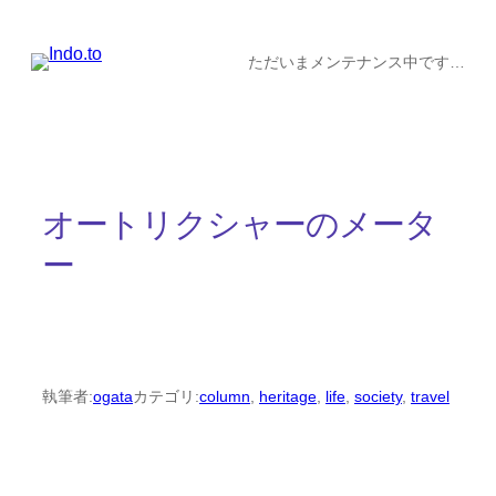
内
容
ただいまメンテナンス中です…
を
ス
キ
ッ
オートリクシャーのメータ
プ
ー
執筆者:
ogata
カテゴリ:
column
, 
heritage
, 
life
, 
society
, 
travel