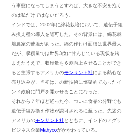
う事態になってしまうとすれば、大きな不安を抱く
のは私だけではないだろう。
インドでは、2002年に綿花栽培において、遺伝子組
み換え種の導入を認可した。その背景には、綿花栽
培農家の苦境があった。綿の作付け面積は世界最大
だが、収穫量では世界3位に甘んじている現状を踏
まえたうえで、収穫量を６割向上させることができ
ると主張するアメリカの
モンサント社
による熱心な
売り込みが、当初はこの新技術に懐疑的であったイ
ンド政府に門戸を開かせることになった。
それから７年ほど経った今、ついに食品の分野でも
遺伝子組み換え作物が認可されるに至った。先述の
アメリカの
モンサント社
とともに、インドのアグリ
ビジネス企業
Mahyco
がかかわっている。