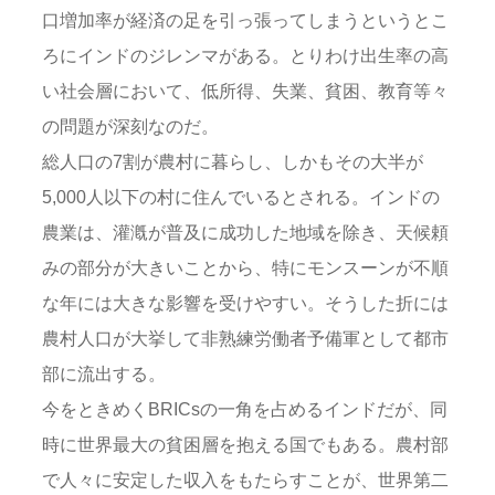
口増加率が経済の足を引っ張ってしまうというとこ
ろにインドのジレンマがある。とりわけ出生率の高
い社会層において、低所得、失業、貧困、教育等々
の問題が深刻なのだ。
総人口の7割が農村に暮らし、しかもその大半が
5,000人以下の村に住んでいるとされる。インドの
農業は、灌漑が普及に成功した地域を除き、天候頼
みの部分が大きいことから、特にモンスーンが不順
な年には大きな影響を受けやすい。そうした折には
農村人口が大挙して非熟練労働者予備軍として都市
部に流出する。
今をときめくBRICsの一角を占めるインドだが、同
時に世界最大の貧困層を抱える国でもある。農村部
で人々に安定した収入をもたらすことが、世界第二