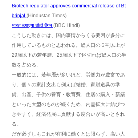
Biotech regulator approves commercial release of Bt
brinjal
(Hindustan Times)
भारत उगाएगा बीटी बैंगन
(BBC Hindi)
こうした動きには、国内事情からくる要因が多分に
作用しているものと思われる。総人口の６割以上が
29歳以下の若年層、25歳以下で区切れば総人口の半
数を占める。
一般的には、若年層が多いほど、労働力が豊富であ
り、個々の家計支出も例えば結婚、家財道具の準
備、出産、子供の養育・教育費、住居の購入・新築
といった大型のものが続くため、内需拡大に結びつ
きやすく、経済発展に貢献する度合いが高いとされ
る。
だが必ずしもこれが有利に働くとは限らず、高い人