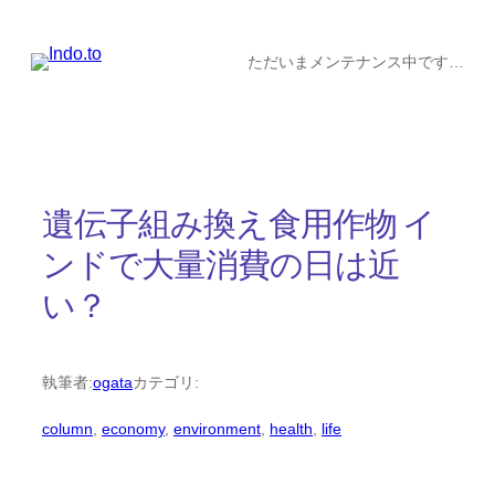
内
容
ただいまメンテナンス中です…
を
ス
キ
ッ
遺伝子組み換え食用作物 イ
プ
ンドで大量消費の日は近
い？
執筆者:
ogata
カテゴリ:
column
, 
economy
, 
environment
, 
health
, 
life