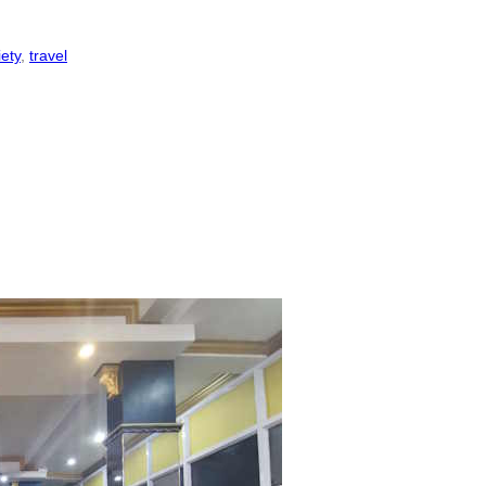
iety
, 
travel