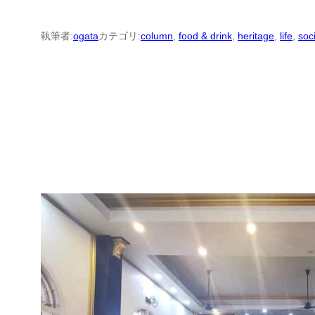
執筆者:
ogata
カテゴリ:
column
, 
food & drink
, 
heritage
, 
life
, 
soc