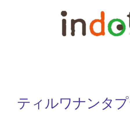
内
容
を
ス
キ
ッ
プ
ティルワナンタプ