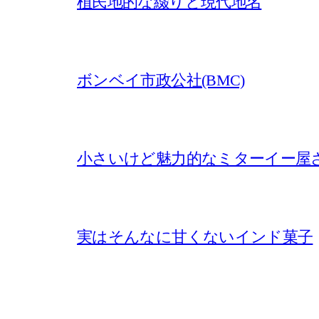
植民地的な綴りと現代地名
ボンベイ市政公社(BMC)
小さいけど魅力的なミターイー屋
実はそんなに甘くないインド菓子