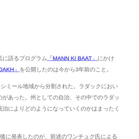
民に語るプログラム
「MANN KI BAAT」
にかけ
ADAKH」
を公開したのは今から3年前のこと。
ともに、カシミール地域から分割された。ラダックにおい
のがあった。州としての自治、その中でのラダッ
統治によりどのようになっていくのかはまったく
月後に発表したのが、前述のワンチュク氏による