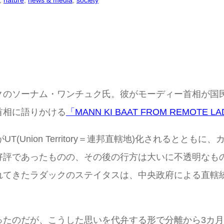
, 
nature
, 
news & media
, 
society
クのソーナム・ワンチュク氏。彼がモーディー首相が国
首相に語りかける
「MANN KI BAAT FROM REMOTE L
UT(Union Territory＝連邦直轄地)化されると
好評であったものの、その後の行方は大いに不透明なも
れてきたラダックのステイタスは、中央政府による直轄
ったのだが、こうした思いを代弁する形で分離から3カ