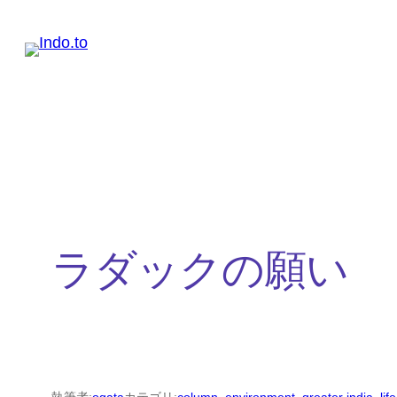
内
容
を
ス
キ
ッ
プ
ラダックの願い