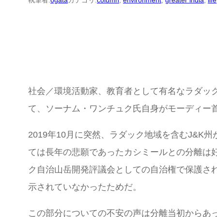
執筆者:
ogata
カテゴリ:
column
, 
environment
, 
greater india
, 
life
社会／環境活動家、教育者として有名なラダッ
て、ソーナム・ワンチュク氏自身がモーディー
2019年10月に突然、ラダック地域を含むJ&K州が
ては長年の悲願であったカシミールとの分離は
ク自治山岳開発評議会としての自治権で保護さ
示されていなかったためだ。
この部分についての不安の声は分離当初からあ