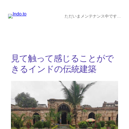
内
容
ただいまメンテナンス中です…
を
ス
キ
ッ
見て触って感じることがで
プ
きるインドの伝統建築