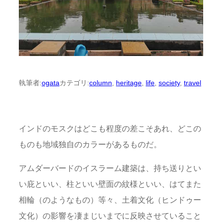
執筆者:
ogata
カテゴリ:
column
, 
heritage
, 
life
, 
society
, 
travel
インドのモスクはどこも程度の差こそあれ、どこの
ものも地域独自のカラーがあるものだ。
アムダーバードのイスラーム建築は、持ち送りとい
い庇といい、柱といい壁面の紋様といい、はてまた
相輪（のようなもの）等々、土着文化（ヒンドゥー
文化）の影響を凄まじいまでに反映させていること