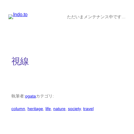
内
容
ただいまメンテナンス中です…
を
ス
キ
ッ
視線
プ
執筆者:
ogata
カテゴリ:
column
, 
heritage
, 
life
, 
nature
, 
society
, 
travel