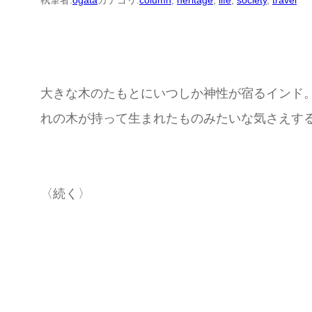
執筆者:
ogata
カテゴリ:
column
, 
heritage
, 
life
, 
society
, 
travel
大きな木のたもとにいつしか神性が宿るインド
れの木が持って生まれたものみたいな気さえす
〈続く〉