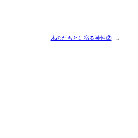
木のたもとに宿る神性②
→