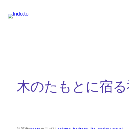
内
容
を
ス
キ
ッ
プ
木のたもとに宿る