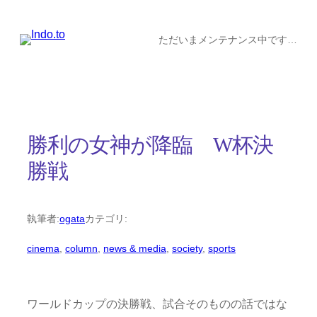
内
容
ただいまメンテナンス中です…
を
ス
キ
ッ
勝利の女神が降臨 W杯決
プ
勝戦
執筆者:
ogata
カテゴリ:
cinema
, 
column
, 
news & media
, 
society
, 
sports
ワールドカップの決勝戦、試合そのものの話ではな