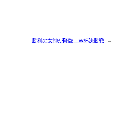
勝利の女神が降臨 W杯決勝戦
→