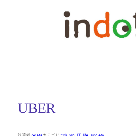
内
容
を
ス
キ
ッ
プ
UBER
執筆者:
ogata
カテゴリ:
column
, 
IT
, 
life
, 
society