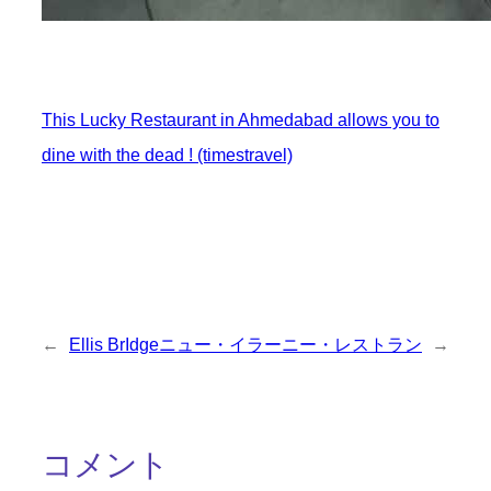
This Lucky Restaurant in Ahmedabad allows you to
dine with the dead ! (timestravel)
←
Ellis BrIdge
ニュー・イラーニー・レストラン
→
コメント