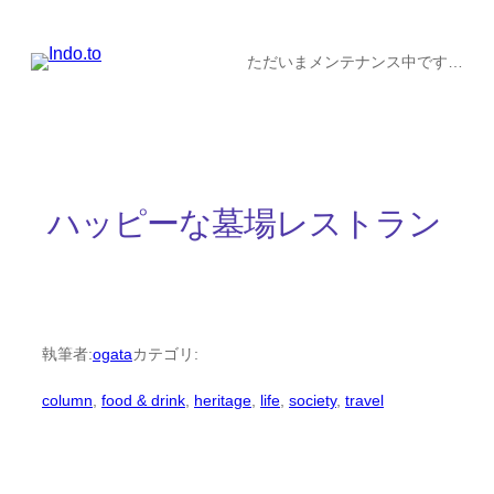
内
容
ただいまメンテナンス中です…
を
ス
キ
ッ
ハッピーな墓場レストラン
プ
執筆者:
ogata
カテゴリ:
column
, 
food & drink
, 
heritage
, 
life
, 
society
, 
travel