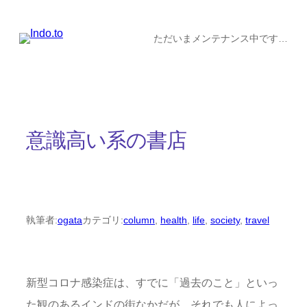
内
容
ただいまメンテナンス中です…
を
ス
キ
ッ
意識高い系の書店
プ
執筆者:
ogata
カテゴリ:
column
, 
health
, 
life
, 
society
, 
travel
新型コロナ感染症は、すでに「過去のこと」といっ
た観のあるインドの街なかだが、それでも人によっ