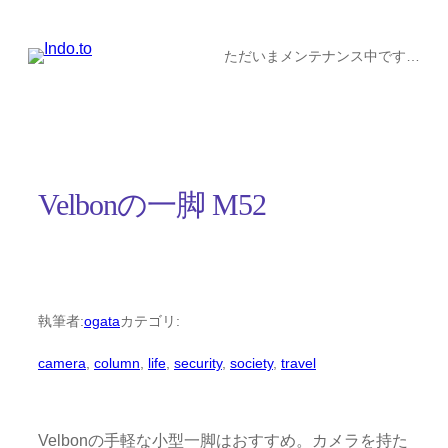
内
容
ただいまメンテナンス中です…
を
ス
キ
ッ
Velbonの一脚 M52
プ
執筆者:
ogata
カテゴリ:
camera
, 
column
, 
life
, 
security
, 
society
, 
travel
Velbonの手軽な小型一脚はおすすめ。カメラを持た