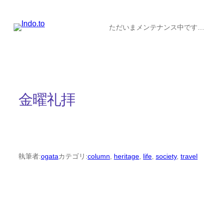
内
容
ただいまメンテナンス中です…
を
ス
キ
ッ
金曜礼拝
プ
執筆者:
ogata
カテゴリ:
column
, 
heritage
, 
life
, 
society
, 
travel