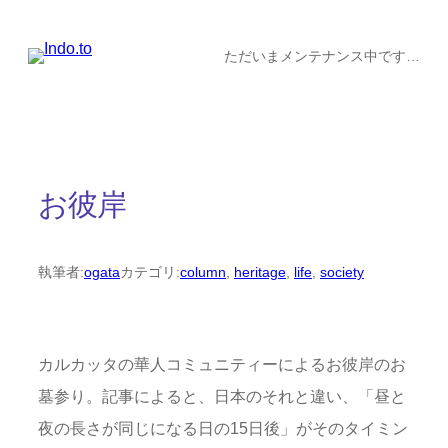
内
容
ただいまメンテナンス中です…
を
ス
キ
ッ
お彼岸
プ
執筆者:
ogata
カテゴリ:
column
, 
heritage
, 
life
, 
society
カルカッタの華人コミュニティーによるお彼岸のお
墓参り。記事によると、日本のそれと違い、「昼と
夜の長さが同じになる日の15日後」がそのタイミン