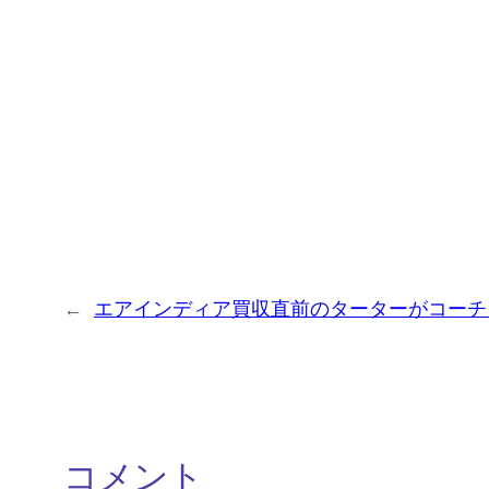
←
エアインディア買収直前のターターがコーチ
コメント