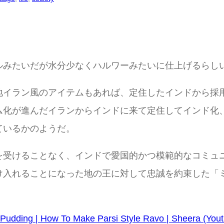
ルみたいだが水分少なくハルワーみたいに仕上げるらし
地イラン風のアイテムもあれば、定住したインドから採
ム化が進んだイランからインドに来て定住してインド化
ているかのようだ。
を受けることなく、インドで愛国的かつ模範的なコミュ
け入れることになった地の王に対して忠誠を約束した「
a Pudding | How To Make Parsi Style Ravo | Sheera (You