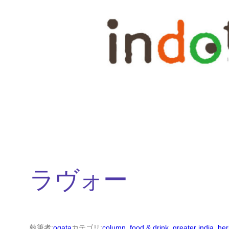
内
容
を
ス
キ
ッ
プ
ラヴォー
執筆者:
ogata
カテゴリ:
column
, 
food & drink
, 
greater india
, 
her