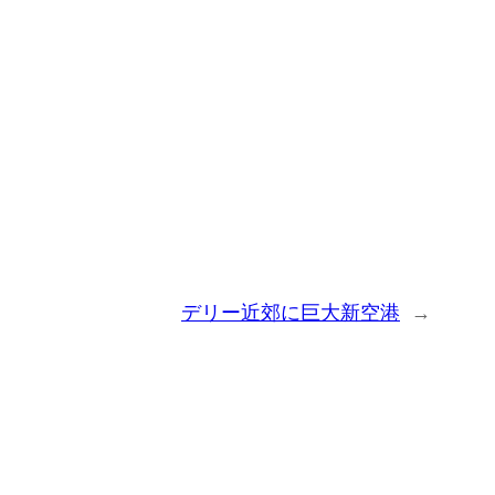
デリー近郊に巨大新空港
→