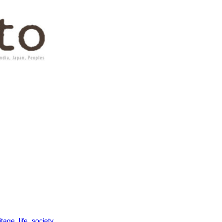
itage
, 
life
, 
society