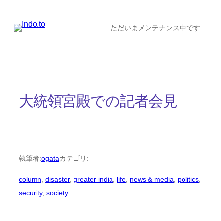
内
容
ただいまメンテナンス中です…
を
ス
キ
ッ
大統領宮殿での記者会見
プ
執筆者:
ogata
カテゴリ:
column
, 
disaster
, 
greater india
, 
life
, 
news & media
, 
politics
, 
security
, 
society