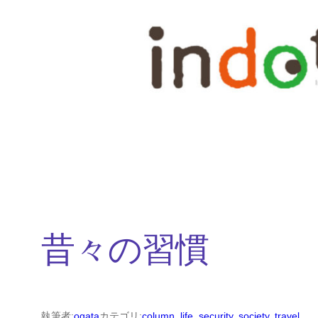
内
容
を
ス
キ
ッ
プ
昔々の習慣
執筆者:
ogata
カテゴリ:
column
, 
life
, 
security
, 
society
, 
travel