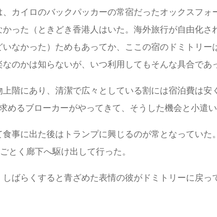
は、カイロのバックパッカーの常宿だったオックスフォ
なかった（ときどき香港人はいた。海外旅行が自由化さ
どいなかった）ためもあってか、ここの宿のドミトリー
楽なのかは知らないが、いつ利用してもそんな具合であ
物上階にあり、清潔で広々としている割には宿泊費は安
を求めるブローカーがやってきて、そうした機会と小遣
て食事に出た後はトランプに興じるのが常となっていた
のごとく廊下へ駆け出して行った。
、しばらくすると青ざめた表情の彼がドミトリーに戻っ