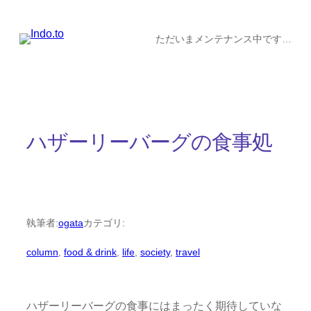
内
容
ただいまメンテナンス中です…
を
ス
キ
ッ
ハザーリーバーグの食事処
プ
執筆者:
ogata
カテゴリ:
column
, 
food & drink
, 
life
, 
society
, 
travel
ハザーリーバーグの食事にはまったく期待していな