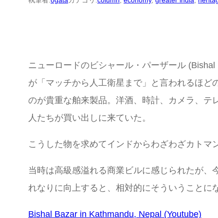
執筆者:
ogata
カテゴリ:
column
, 
economy
, 
greater india
, 
herita
ニューロードのビシャール・パーザール (Bish
が「マッチから人工衛星まで」と言われるほど
のが貴重な舶来製品。洋酒、時計、カメラ、テ
人たちが買い出しに来ていた。
こうした物を求めてインドからわざわざカトマ
当時は高級感溢れる商業ビルに感じられたが、
れなりに向上すると、相対的にそういうことに
Bishal Bazar in Kathmandu, Nepal (Youtube)