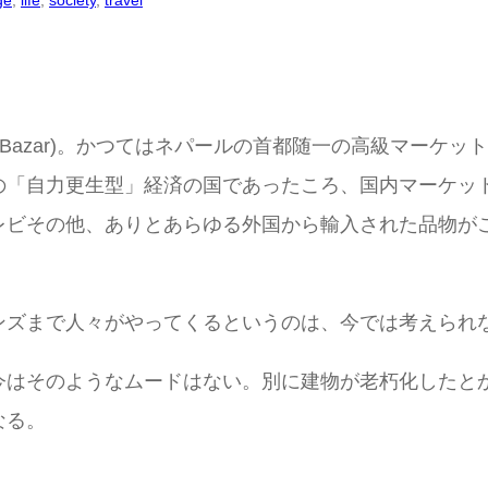
ge
, 
life
, 
society
, 
travel
al Bazar)。かつてはネパールの首都随一の高級マー
の「自力更生型」経済の国であったころ、国内マーケッ
レビその他、ありとあらゆる外国から輸入された品物が
ンズまで人々がやってくるというのは、今では考えられ
今はそのようなムードはない。別に建物が老朽化したと
なる。