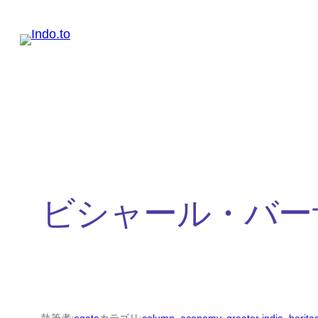
内
容
を
ス
キ
ッ
プ
ビシャール・バー