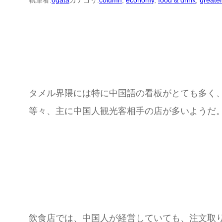
執筆者:
ogata
カテゴリ:
column
, 
economy
, 
food & drink
, 
greater
タメル界隈には特に中国語の看板がとても多く
等々、主に中国人観光客相手の店が多いようだ
飲食店では、中国人が経営していても、注文取