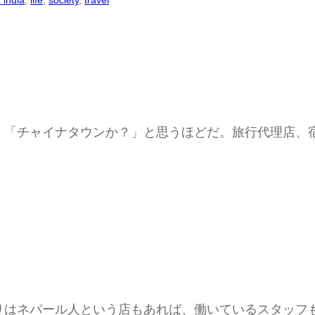
 india
, 
life
, 
society
, 
travel
、「チャイナタウンか？」と思うほどだ。旅行代理店、
。
りはネパール人という店もあれば、働いているスタッフ