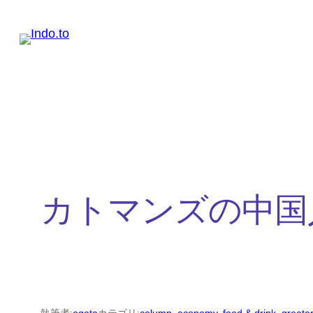
内
容
を
ス
キ
ッ
プ
カトマンズの中国