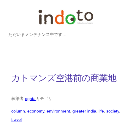
内
容
を
ただいまメンテナンス中です…
ス
キ
ッ
プ
カトマンズ空港前の商業地
執筆者:
ogata
カテゴリ:
column
, 
economy
, 
environment
, 
greater india
, 
life
, 
society
, 
travel