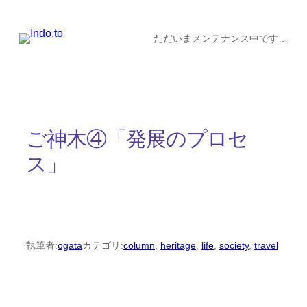
内
容
ただいまメンテナンス中です…
を
ス
キ
ッ
ご神木④「発展のプロセ
プ
ス」
執筆者:
ogata
カテゴリ:
column
, 
heritage
, 
life
, 
society
, 
travel