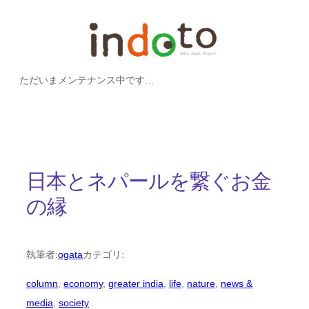
内
容
を
ただいまメンテナンス中です…
ス
キ
ッ
プ
日本とネパールを繋ぐお金
の縁
執筆者:
ogata
カテゴリ:
column
, 
economy
, 
greater india
, 
life
, 
nature
, 
news &
media
, 
society