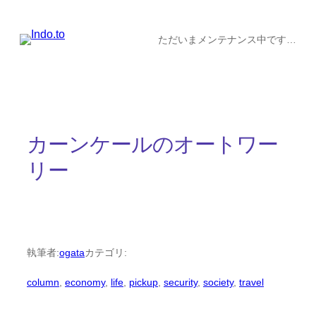
内
容
ただいまメンテナンス中です…
を
ス
キ
ッ
カーンケールのオートワー
プ
リー
執筆者:
ogata
カテゴリ:
column
, 
economy
, 
life
, 
pickup
, 
security
, 
society
, 
travel