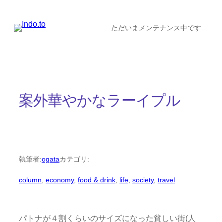
内
容
ただいまメンテナンス中です…
を
ス
キ
ッ
案外華やかなラーイプル
プ
執筆者:
ogata
カテゴリ:
column
, 
economy
, 
food & drink
, 
life
, 
society
, 
travel
パトナが４割くらいのサイズになった貧しい街(人