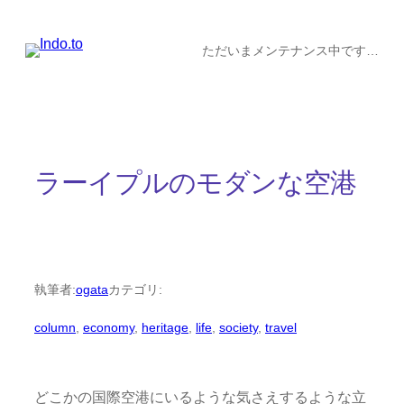
内
容
ただいまメンテナンス中です…
を
ス
キ
ッ
ラーイプルのモダンな空港
プ
執筆者:
ogata
カテゴリ:
column
, 
economy
, 
heritage
, 
life
, 
society
, 
travel
どこかの国際空港にいるような気さえするような立