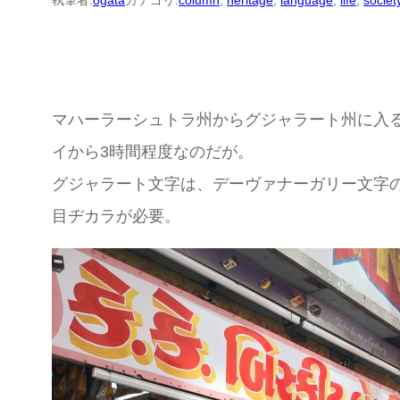
執筆者:
ogata
カテゴリ:
column
, 
heritage
, 
language
, 
life
, 
societ
マハーラーシュトラ州からグジャラート州に入
イから3時間程度なのだが。
グジャラート文字は、デーヴァナーガリー文字
目ヂカラが必要。