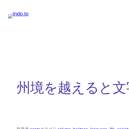
内
容
を
ス
キ
ッ
プ
州境を越えると文