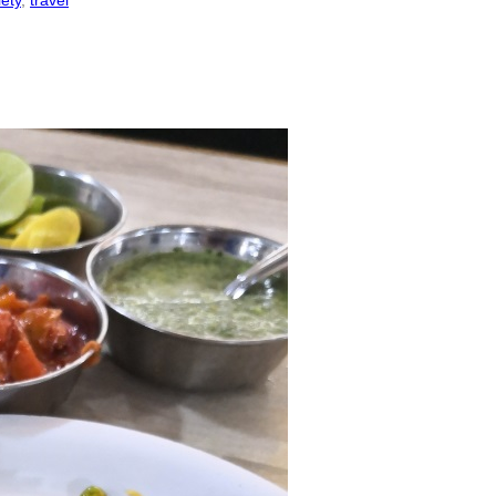
iety
, 
travel