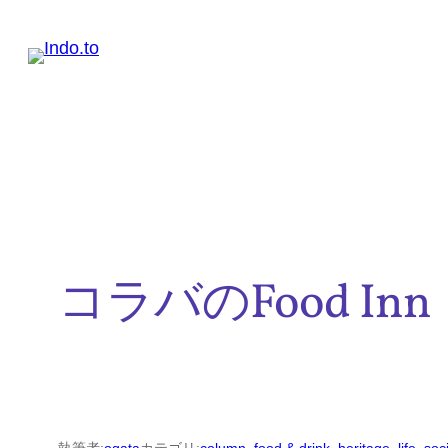
内
容
を
ス
キ
ッ
プ
コラバのFood Inn