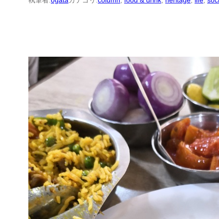
執筆者:
ogata
カテゴリ:
column
, 
food & drink
, 
heritage
, 
life
, 
soc