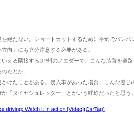
後を絶たない。ショートカットするために平気でバンバ
い方向」にも充分注意する必要がある。
といえる隣接するUP州のノエダーで、こんな装置を道
るのだとか。
見かけたことがある。侵入車があった場合、こんな感じ
確か「タイヤシュレッダー」とかいう呼称だったと思う
ide driving: Watch it in action [Video](CarTag)