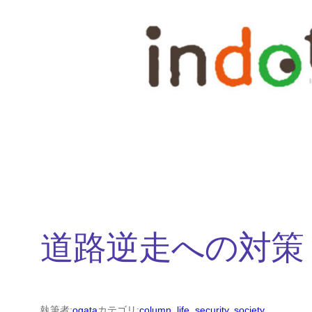
内
容
を
ス
キ
ッ
プ
道路逆走への対策
執筆者:
ogata
カテゴリ:
column
, 
life
, 
security
, 
society