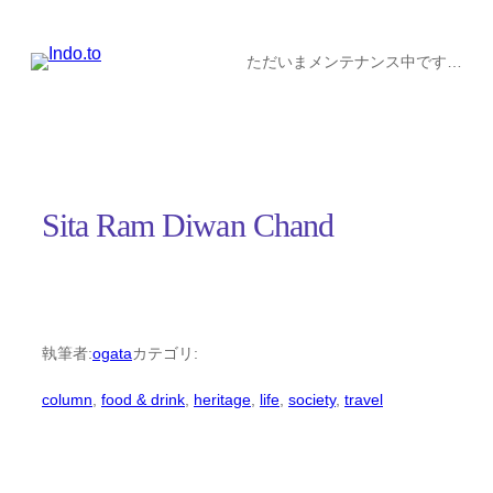
内
容
ただいまメンテナンス中です…
を
ス
キ
ッ
Sita Ram Diwan Chand
プ
執筆者:
ogata
カテゴリ:
column
, 
food & drink
, 
heritage
, 
life
, 
society
, 
travel