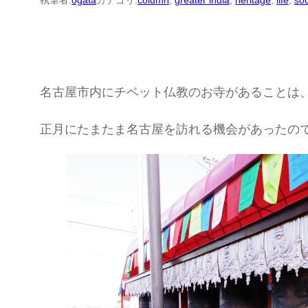
執筆者:
ogata
カテゴリ:
column
, 
greater india
, 
heritage
, 
life
, 
soc
名古屋市内にチベット仏教のお寺があることは
正月にたまたま名古屋を訪れる機会があったの