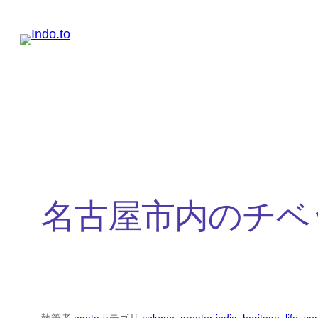
内
容
を
ス
キ
ッ
プ
名古屋市内のチベ