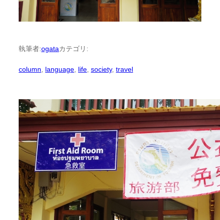
執筆者:
ogata
カテゴリ:
column
, 
language
, 
life
, 
society
, 
travel