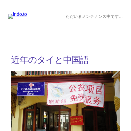
内
容
ただいまメンテナンス中です…
を
ス
キ
ッ
近年のタイと中国語
プ