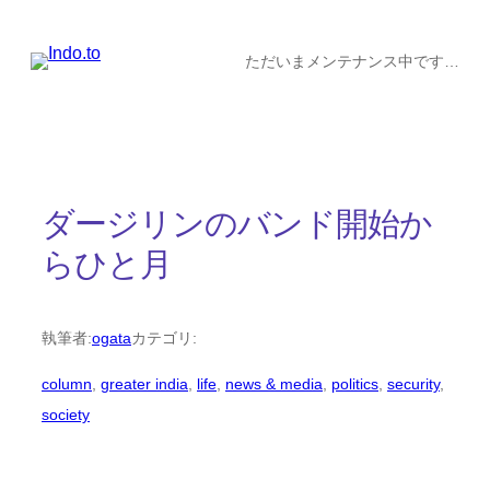
内
容
ただいまメンテナンス中です…
を
ス
キ
ッ
ダージリンのバンド開始か
プ
らひと月
執筆者:
ogata
カテゴリ:
column
, 
greater india
, 
life
, 
news & media
, 
politics
, 
security
, 
society