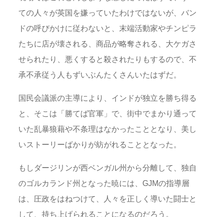
ての人々が英国を嫌っていたわけではないが、バン
ドの呼びかけに従わないと、末端活動家やチンピラ
たちに店が壊される、商品が略奪される、大ケガさ
せられたり、悪くすると殺されたりもするので、不
承不承従う人もずいぶんたくさんいたはずだ。
国民会議派の主導により、インドが独立を勝ち得る
と、そこは「勝てば官軍」で、街中でまかり通って
いた乱暴狼藉や不条理はなかったこととなり、美し
いストーリーばかりが紡がれることとなった。
もしダージリンが西ベンガル州から分離して、独自
のゴルカランド州となった暁には、GJMの指導層
は、圧政をはねつけて、人々を正しく導いた闘士と
して、持ち上げられることになるのだろう。