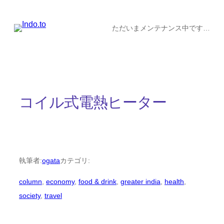
内
容
ただいまメンテナンス中です…
を
ス
キ
ッ
コイル式電熱ヒーター
プ
執筆者:
ogata
カテゴリ:
column
, 
economy
, 
food & drink
, 
greater india
, 
health
, 
society
, 
travel