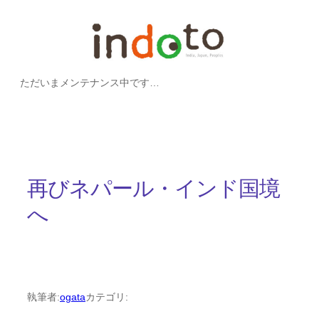
内
容
を
ただいまメンテナンス中です…
ス
キ
ッ
プ
再びネパール・インド国境
へ
執筆者:
ogata
カテゴリ: