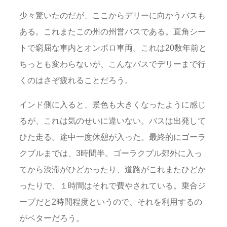
少々驚いたのだが、ここからデリーに向かうバスも
ある。これまたこの州の州営バスである。直角シー
トで窮屈な車内とオンボロ車両。これは20数年前と
ちっとも変わらないが、こんなバスでデリーまで行
くのはさぞ疲れることだろう。
インド側に入ると、景色も大きくなったように感じ
るが、これは気のせいに違いない。バスは出発して
ひた走る。途中一度休憩が入った。最終的にゴーラ
クプルまでは、3時間半。ゴーラクプル郊外に入っ
てから渋滞がひどかったり、道路がこれまたひどか
ったりで、１時間はそれで費やされている。乗合ジ
ープだと2時間程度というので、それを利用するの
がベターだろう。