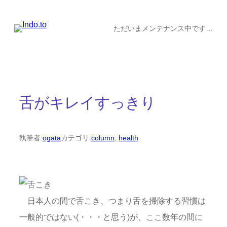
内
容
ただいまメンテナンス中です…
を
ス
キ
ッ
舌がキレイすっきり
プ
執筆者:
ogata
カテゴリ:
column
, 
health
日本人の間で舌こき、つまり舌を掃除する習慣は
一般的ではない(・・・と思う)が、ここ数年の間に